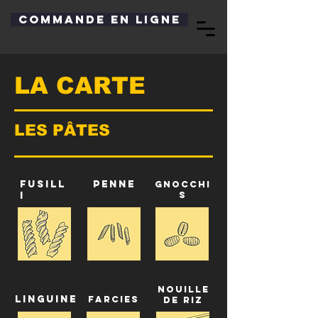
COMMANDE EN LIGNE
LA CARTE
LES PÂTES
Fusill
penne
Gnocchi
i
S
Nouille
Linguine
FarciES
de riz